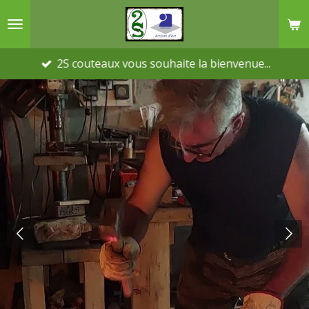
Passer
au
contenu
2S couteaux vous souhaite la bienvenue...
principal