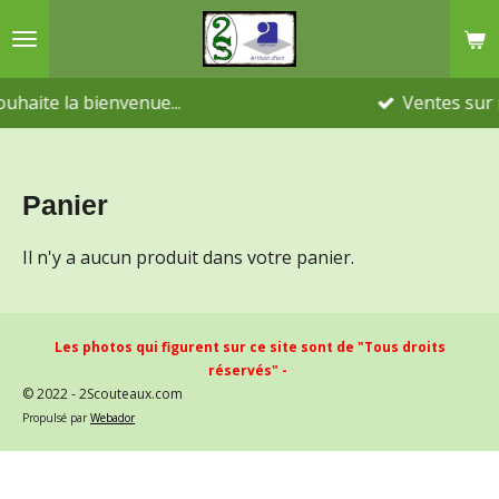
Passer
au
contenu
bienvenue...
Ventes sur rendez-vou
principal
Panier
Il n'y a aucun produit dans votre panier.
Les photos qui figurent sur ce site sont de "Tous droits
réservés" -
© 2022 - 2Scouteaux.com
Propulsé par
Webador