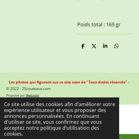
Poids total : 169 gr
P
P
P
P
a
a
a
a
r
r
r
r
t
t
t
t
a
a
a
a
g
g
g
g
e
e
e
e
Les photos qui figurent sur ce site sont de "Tous droits réservés" -
r
r
r
r
© 2022 - 2Scouteaux.com
Propulsé par
Webador
Ce site utilise des cookies afin d’améliorer votre
expérience utilisateur et vous proposer des
annonces personnalisées. En continuant
d'utiliser ce site, vous confirmez que vous
acceptez notre politique d’utilisation des
cookies.