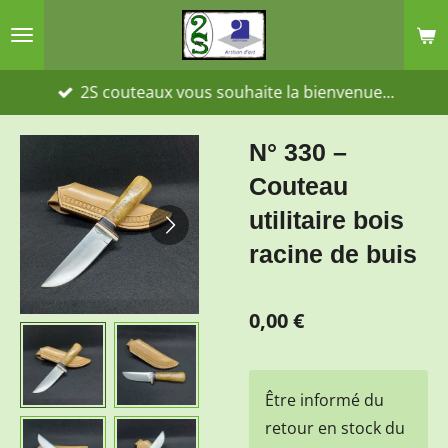
Passer
au
contenu
2S couteaux vous souhaite la bienvenue...
principal
N° 330 –
Couteau
utilitaire bois
racine de buis
0,00 €
Être informé du
retour en stock du