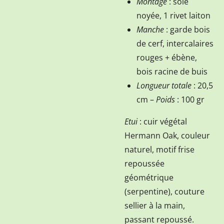
Montage
: soie
noyée, 1 rivet laiton
Manche
: garde bois
de cerf, intercalaires
rouges + ébène,
bois racine de buis
Longueur totale
: 20,5
cm –
Poids
: 100 gr
Etui
: cuir végétal
Hermann Oak, couleur
naturel, motif frise
repoussée
géométrique
(serpentine), couture
sellier à la main,
passant repoussé.