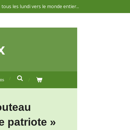
 tous les lundi vers le monde entier...
x
ons
outeau
le patriote »