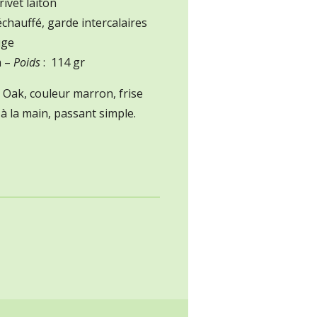
rivet laiton
échauffé, garde intercalaires
uge
m –
Poids
: 114 gr
 Oak, couleur marron, frise
 à la main, passant simple.