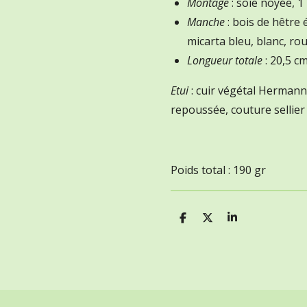
Montage
: soie noyée, 1 
Manche
: bois de hêtre 
micarta bleu, blanc, ro
Longueur totale
: 20,5 c
Etui
: cuir végétal Hermann
repoussée, couture sellier
Poids total : 190 gr
P
P
P
a
a
a
r
r
r
t
t
t
a
a
a
g
g
g
e
e
e
r
r
r