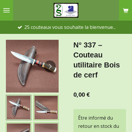
Passer
au
contenu
2S couteaux vous souhaite la bienvenue...
principal
N° 337 –
Couteau
utilitaire Bois
de cerf
0,00 €
Être informé du
retour en stock du