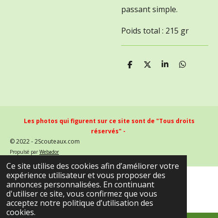
passant simple.
Poids total : 215 gr
P
P
P
P
a
a
a
a
r
r
r
r
t
t
t
t
a
a
a
a
g
g
g
g
e
e
e
e
Les photos qui figurent sur ce site sont de "Tous droits
r
r
r
r
réservés" -
© 2022 - 2Scouteaux.com
Propulsé par
Webador
Ce site utilise des cookies afin d’améliorer votre
expérience utilisateur et vous proposer des
annonces personnalisées. En continuant
d'utiliser ce site, vous confirmez que vous
acceptez notre politique d’utilisation des
cookies.