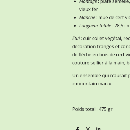
Montage
: plate semelle,
vieux fer
Manche
: mue de cerf vie
Longueur totale
: 28,5 c
Etui
: cuir collet végétal, re
décoration franges et cône
de flèche en bois de cerf vi
couture sellier à la main, 
Un ensemble qui n’aurait p
« mountain man ».
Poids total : 475 gr