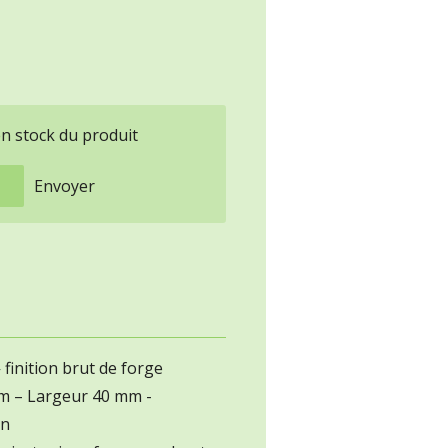
en stock du produit
Envoyer
-
finition brut de forge
m – Largeur 40 mm -
on