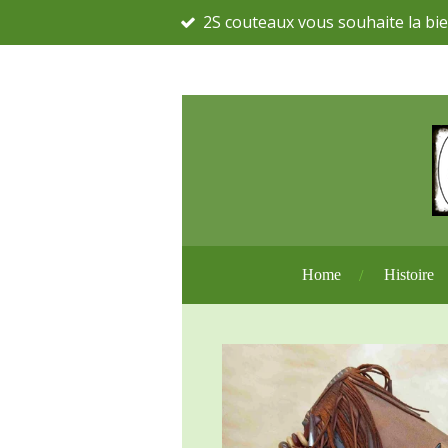
2S couteaux vous souhaite la bie
Passer
au
contenu
principal
Home
Histoire