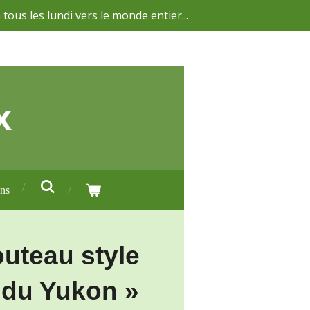
 tous les lundi vers le monde entier...
x
ons
outeau style
 du Yukon »