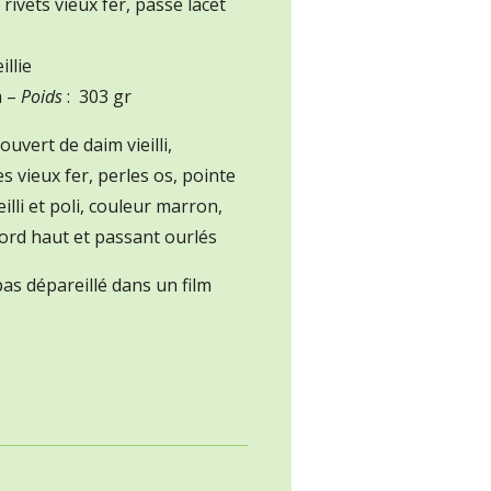
 rivets vieux fer, passe lacet
illie
m –
Poids
: 303 gr
couvert de daim vieilli,
s vieux fer, perles os, pointe
eilli et poli, couleur marron,
bord haut et passant ourlés
as dépareillé dans un film