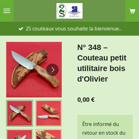
Passer
au
contenu
2S couteaux vous souhaite la bienvenue...
principal
N° 348 –
Couteau petit
utilitaire bois
d'Olivier
0,00 €
Être informé du
retour en stock du