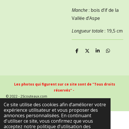
Manche
: bois d’if de la
Vallée d’Aspe
Longueur totale
: 19,5 cm
P
P
P
P
a
a
a
a
r
r
r
r
t
t
t
t
a
a
a
a
g
g
g
g
e
e
e
e
Les photos qui figurent sur ce site sont de "Tous droits
r
r
r
r
réservés" -
© 2022 - 2Scouteaux.com
Propulsé par
Webador
Ce site utilise des cookies afin d’améliorer votre
expérience utilisateur et vous proposer des
annonces personnalisées. En continuant
d'utiliser ce site, vous confirmez que vous
acceptez notre politique d’utilisation des