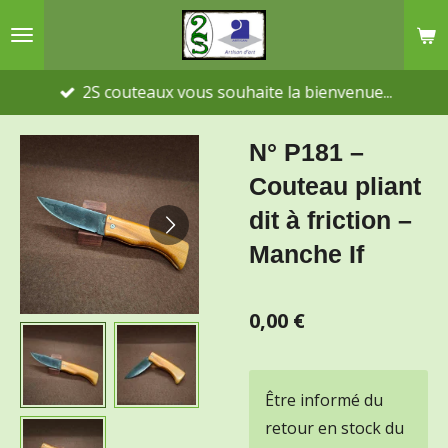
Passer
au
contenu
2S couteaux vous souhaite la bienvenue...
principal
N° P181 –
Couteau pliant
dit à friction –
Manche If
0,00 €
Être informé du
retour en stock du