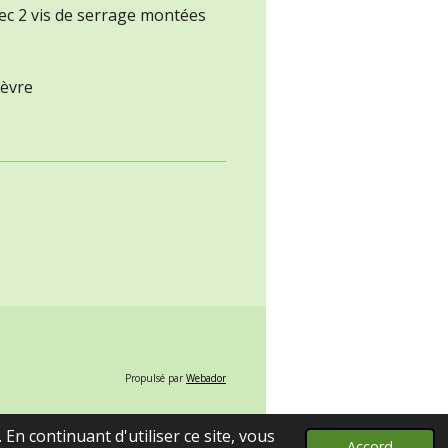
vec 2 vis de serrage montées
hèvre
Propulsé par
Webador
En continuant d'utiliser ce site, vous
Accord