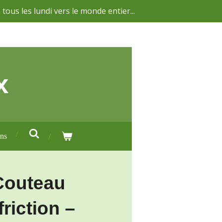
 tous les lundi vers le monde entier...
x
ons
Couteau
friction –