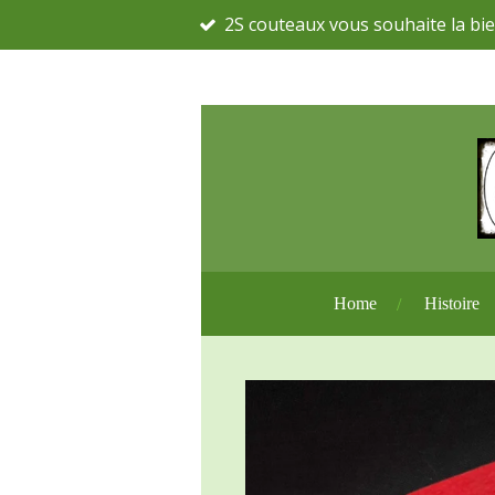
2S couteaux vous souhaite la bie
Passer
au
contenu
principal
Home
Histoire