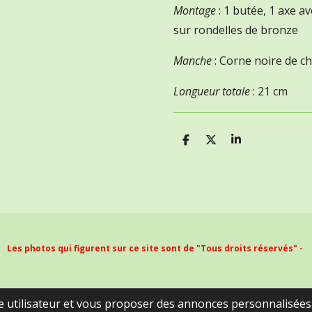
Montage
: 1 butée, 1 axe a
sur rondelles de bronze
Manche
: Corne noire de c
Longueur totale
: 21 cm
P
P
P
a
a
a
r
r
r
t
t
t
a
a
a
g
g
g
e
e
e
r
r
r
Les photos qui figurent sur ce site sont de "Tous droits réservés" -
ce utilisateur et vous proposer des annonces personnalisées. 