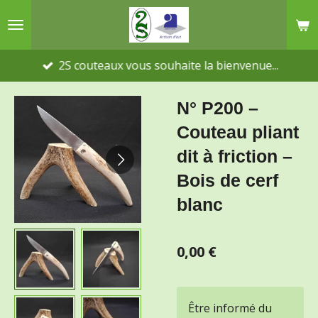
Passer
au
contenu
2S couteaux vous souhaite la bienvenue...
principal
N° P200 –
Couteau pliant
dit à friction –
Bois de cerf
blanc
0,00 €
Être informé du