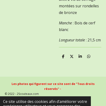
montées sur rondelles
de bronze
Manche
: Bois de cerf
blanc
Longueur totale
: 21,5 cm
P
P
P
P
a
a
a
a
r
r
r
r
t
t
t
t
a
a
a
a
g
g
g
g
e
e
e
e
Les photos qui figurent sur ce site sont de "Tous droits
r
r
r
r
réservés" -
© 2022 - 2Scouteaux.com
Propulsé par
Webador
Ce site utilise des cookies afin d’améliorer votre