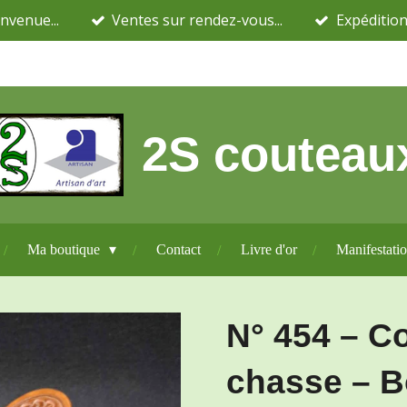
nvenue...
Ventes sur rendez-vous...
Expédition
2S couteau
Ma boutique
Contact
Livre d'or
Manifestati
N° 454 – C
chasse – Bo