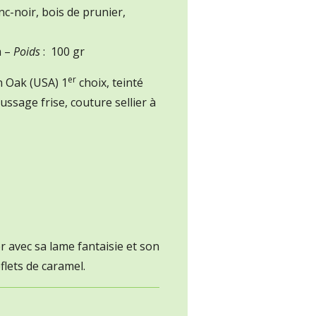
nc-noir, bois de prunier,
m –
Poids
: 100 gr
er
 Oak (USA) 1
choix, teinté
ssage frise, couture sellier à
 avec sa lame fantaisie et son
eflets de caramel.