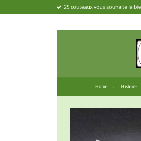
2S couteaux vous souhaite la bie
Passer
au
contenu
principal
Home
Histoire