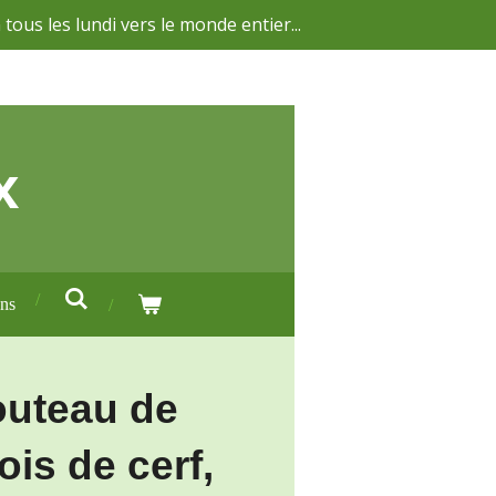
 tous les lundi vers le monde entier...
x
ons
outeau de
is de cerf,