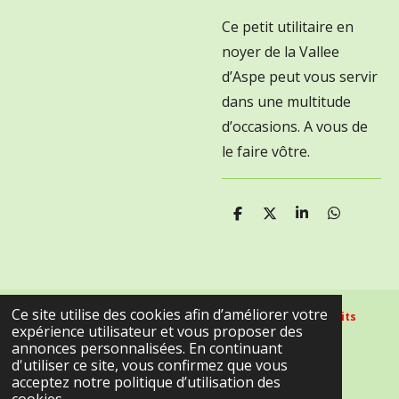
Ce petit utilitaire en
noyer de la Vallee
d’Aspe peut vous servir
dans une multitude
d’occasions. A vous de
le faire vôtre.
P
P
P
P
a
a
a
a
r
r
r
r
t
t
t
t
a
a
a
a
g
g
g
g
e
e
e
e
Ce site utilise des cookies afin d’améliorer votre
Les photos qui figurent sur ce site sont de "Tous droits
r
r
r
r
expérience utilisateur et vous proposer des
réservés" -
annonces personnalisées. En continuant
© 2022 - 2Scouteaux.com
d'utiliser ce site, vous confirmez que vous
Propulsé par
Webador
acceptez notre politique d’utilisation des