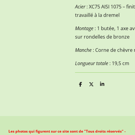
Acier
: XC75 AISI 1075 – fin
travaillé à la dremel
Montage
: 1 butée, 1 axe a
sur rondelles de bronze
Manche
: Corne de chèvre n
Longueur totale
: 19,5 cm
P
P
P
a
a
a
r
r
r
t
t
t
a
a
a
g
g
g
e
e
e
r
r
r
Les photos qui figurent sur ce site sont de "Tous droits réservés" -