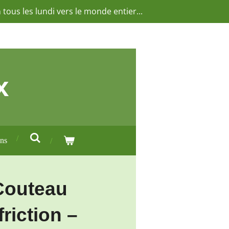
 tous les lundi vers le monde entier...
x
ons
Couteau
friction –