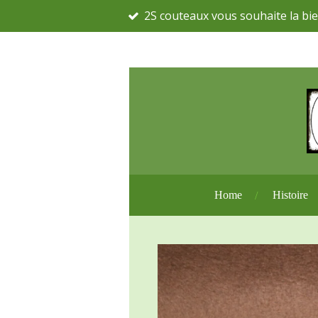
2S couteaux vous souhaite la bie
Passer
au
contenu
principal
Home
Histoire