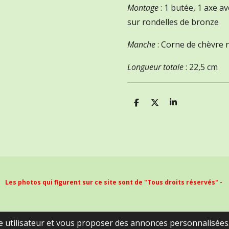
Montage
: 1 butée, 1 axe a
sur rondelles de bronze
Manche
: Corne de chèvre 
Longueur totale
: 22,5 cm
P
P
P
a
a
a
r
r
r
t
t
t
a
a
a
g
g
g
e
e
e
r
r
r
Les photos qui figurent sur ce site sont de "Tous droits réservés" -
ce utilisateur et vous proposer des annonces personnalisées. 