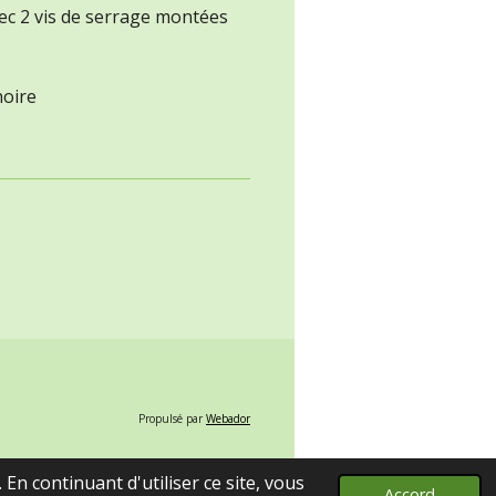
vec 2 vis de serrage montées
noire
Propulsé par
Webador
En continuant d'utiliser ce site, vous
Accord