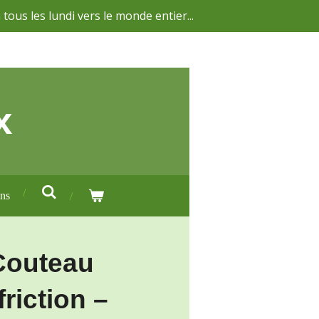
 tous les lundi vers le monde entier...
x
ons
Couteau
friction –