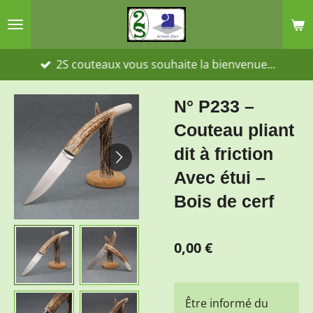
Passer
au
contenu
2S couteaux vous souhaite la bienvenue...
principal
N° P233 –
Couteau pliant
dit à friction
Avec étui –
Bois de cerf
0,00 €
Être informé du