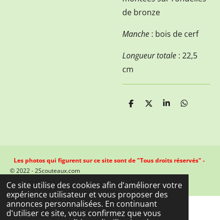
de bronze
Manche
: bois de cerf
Longueur totale
: 22,5
cm
P
P
P
P
a
a
a
a
r
r
r
r
t
t
t
t
a
a
a
a
g
g
g
g
e
e
e
e
Les photos qui figurent sur ce site sont de "Tous droits réservés" -
r
r
r
r
© 2022 - 2Scouteaux.com
Propulsé par
Webador
Ce site utilise des cookies afin d’améliorer votre
expérience utilisateur et vous proposer des
annonces personnalisées. En continuant
d'utiliser ce site, vous confirmez que vous