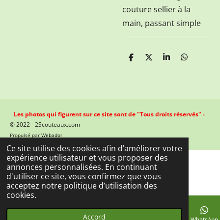
couture sellier à la
main, passant simple
P
P
P
P
a
a
a
a
r
r
r
r
t
t
t
t
a
a
a
a
g
g
g
g
e
e
e
e
Les photos qui figurent sur ce site sont de "Tous droits réservés" -
r
r
r
r
© 2022 - 2Scouteaux.com
Propulsé par
Webador
Ce site utilise des cookies afin d’améliorer votre
expérience utilisateur et vous proposer des
annonces personnalisées. En continuant
d'utiliser ce site, vous confirmez que vous
acceptez notre politique d’utilisation des
cookies.
Accord
E-mail
Téléphone
Carte
Facebook
WhatsApp