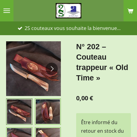
Passer
au
contenu
2S couteaux vous souhaite la bienvenue...
principal
N° 202 –
Couteau
trappeur « Old
Time »
0,00 €
Être informé du
retour en stock du