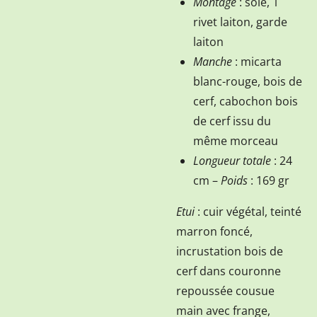
Montage
: soie, 1
rivet laiton, garde
laiton
Manche
: micarta
blanc-rouge, bois de
cerf, cabochon bois
de cerf issu du
même morceau
Longueur totale
: 24
cm –
Poids
: 169 gr
Etui
: cuir végétal, teinté
marron foncé,
incrustation bois de
cerf dans couronne
repoussée cousue
main avec frange,