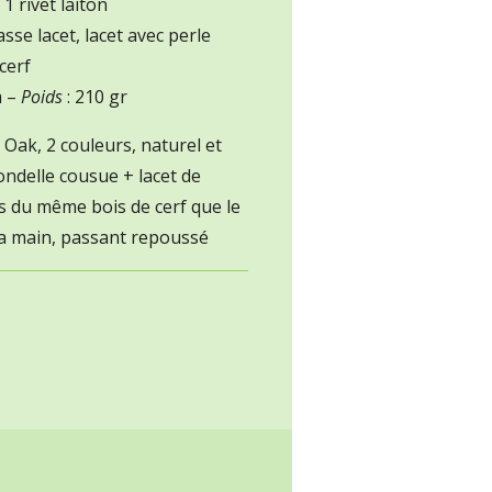
 1 rivet laiton
asse lacet, lacet avec perle
cerf
m –
Poids
: 210 gr
Oak, 2 couleurs, naturel et
ndelle cousue + lacet de
s du même bois de cerf que le
la main, passant repoussé