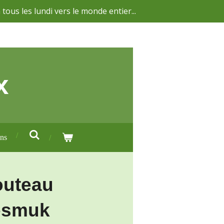
 tous les lundi vers le monde entier...
x
ons
outeau
Nesmuk