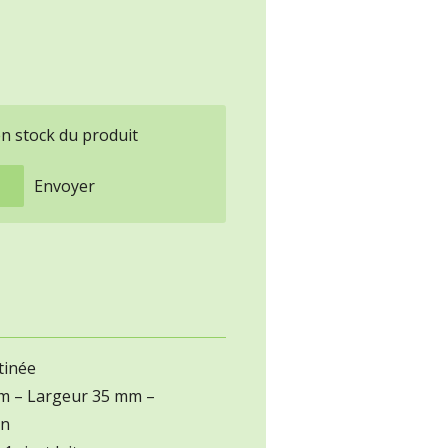
en stock du produit
Envoyer
atinée
cm – Largeur 35 mm –
on