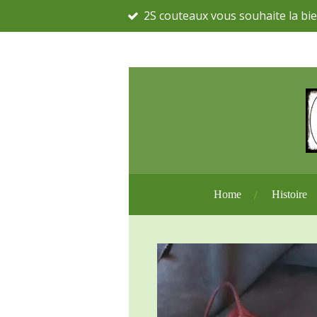
2S couteaux vous souhaite la bie
Passer
au
contenu
principal
Home
Histoire