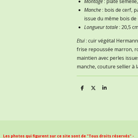
Montage
: plate semelle,
Manche
: bois de cerf, p
issue du même bois de 
Longueur totale
: 20,5 c
Etui
: cuir végétal Hermann 
frise repoussée marron, ro
maintien avec perles issue
manche, couture sellier à 
P
P
P
a
a
a
r
r
r
t
t
t
a
a
a
g
g
g
e
e
e
r
r
r
Les photos qui figurent sur ce site sont de "Tous droits réservés" -