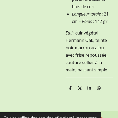
bois de cerf
Longueur totale
: 21
cm –
Poids
: 142 gr
Etui
: cuir végétal
Hermann Oak, teinté
noir marron acajou
avec frise repoussée,
couture sellier à la
main, passant simple
P
P
P
P
a
a
a
a
r
r
r
r
t
t
t
t
a
a
a
a
g
g
g
g
e
e
e
e