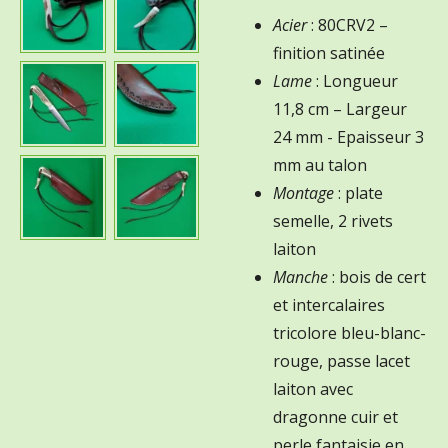
Acier
: 80CRV2 –
finition satinée
Lame
: Longueur
11,8 cm – Largeur
24 mm - Epaisseur 3
mm au talon
Montage
: plate
semelle, 2 rivets
laiton
Manche
: bois de cert
et intercalaires
tricolore bleu-blanc-
rouge, passe lacet
laiton avec
dragonne cuir et
perle fantaisie en